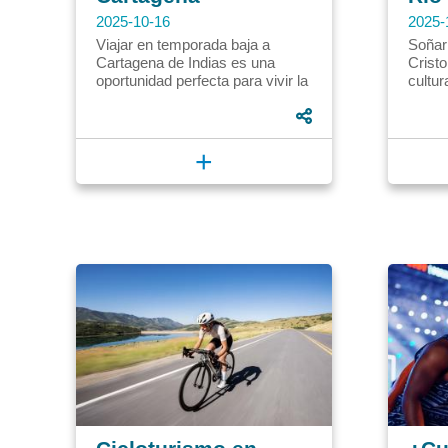
2025-10-16
2025-
Viajar en temporada baja a
Soñar 
Cartagena de Indias es una
Cristo
oportunidad perfecta para vivir la
cultur
magia del Caribe con menos
paso. 
gastos y más tranquilidad. Las...
un pla
+