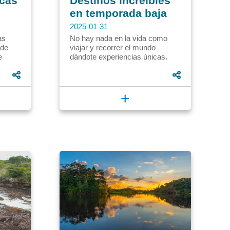
icas
Destinos increíbles
en temporada baja
2025-01-31
as
No hay nada en la vida como
sde
viajar y recorrer el mundo
e
dándote experiencias únicas.
én ha
Aunque nadie se niega al placer
..
de un viaje, muchas veces los...
+