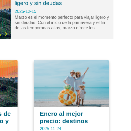
meses de abril y mayo, es el secreto mejor
ligero y sin deudas
guardado para disfrutar...
2025-12-19
Marzo es el momento perfecto para viajar ligero y
sin deudas. Con el inicio de la primavera y el fin
de las temporadas altas, marzo ofrece los
mejores precios, menor aglomeración y
o
experiencias genuinas, ideal para quienes buscan
planificar sus vacaciones económicas. Con el
año en marcha y el clima primaveral llamando a
la puerta, muchos empezamos a soñar con un
descanso. En Círculo de Viajes, comprendemos
que viajar es un deseo universal, pero hacerlo
con inteligencia financiera es...
s de
Enero al mejor
ro y
precio: destinos
económicos.
2025-11-24