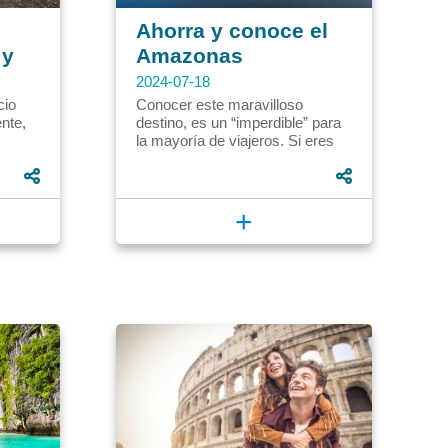
Ahorra y conoce el
 y
Amazonas
2024-07-18
cio
Conocer este maravilloso
nte,
destino, es un “imperdible” para
la mayoría de viajeros. Si eres
pañado
uno de ellos te vamos a dar
..
algunos tips para que puedas...
+