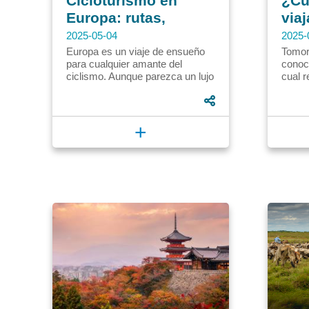
Cicloturismo en
¿Cu
Europa: rutas,
viaj
consejos y
Tom
2025-05-04
2025-
presupuesto
Bél
Europa es un viaje de ensueño
Tomor
para cualquier amante del
conoc
ciclismo. Aunque parezca un lujo
cual r
inaccesible, poder viajar y vivir el
expon
ciclismo en Europa es...
electr
Bélgic
+