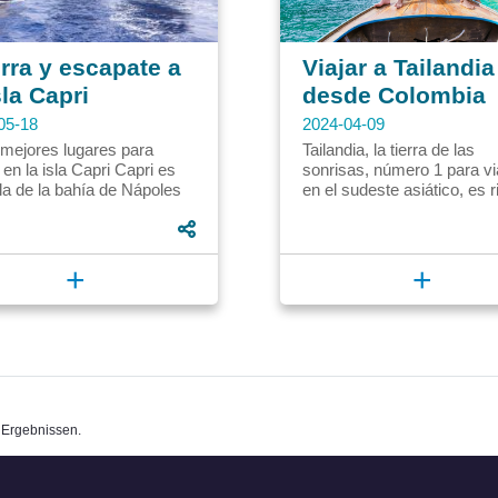
rra y escapate a
Viajar a Tailandia
sla Capri
desde Colombia
05-18
2024-04-09
 mejores lugares para
Tailandia, la tierra de las
r en la isla Capri Capri es
sonrisas, número 1 para vi
la de la bahía de Nápoles
en el sudeste asiático, es r
lia. Es conocida por sus
cultura e historia, llena de
es, hoteles de...
templos dorados, playas...
+
+
 Ergebnissen.