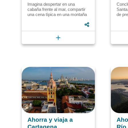
Imagina despertar en una
Concl
cabaña frente al mar, compartir
Santa
una cena típica en una montaña
de pre
lejana o explorar los rincones de
turíst
una ciudad histórica,...
oro pa
+
Ahorra y viaja a
Ahor
Cartagena
Río