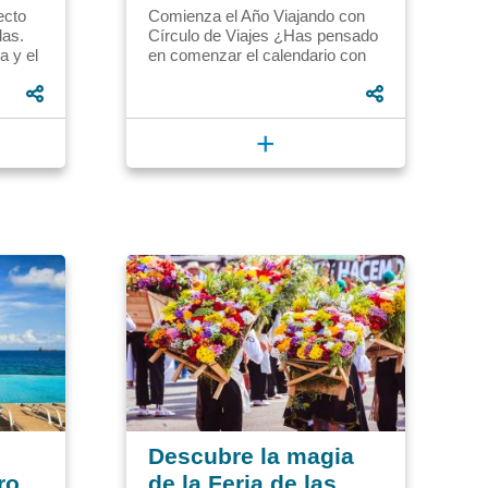
ecto
Comienza el Año Viajando con
das.
Círculo de Viajes ¿Has pensado
a y el
en comenzar el calendario con
,
una nueva aventura? Enero se
presenta como el lienzo...
+
Descubre la magia
ro
de la Feria de las