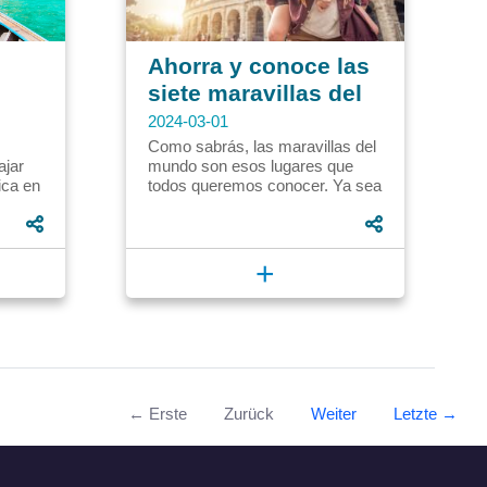
Ahorra y conoce las
siete maravillas del
mundo modernas.
2024-03-01
Como sabrás, las maravillas del
ajar
mundo son esos lugares que
ica en
todos queremos conocer. Ya sea
por su majestuosidad, o por su
valor en la historia, o...
+
← Erste
Zurück
Weiter
Letzte →