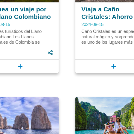
nea un viaje por
Viaja a Caño
Llano Colombiano
Cristales: Ahorro
Aventura
08-15
2024-08-15
s turísticos del Llano
Caño Cristales es un espa
biano Los Llanos
natural mágico y sorprende
tales de Colombia se
es uno de los lugares más
tran en la región de la
bonitos del mundo. Acom
uía, un territorio
por un experimentado guía.
ador,...
+
+