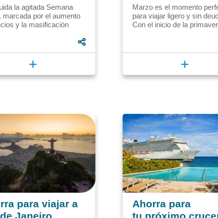
uida la agitada Semana
Marzo es el momento perf
, marcada por el aumento
para viajar ligero y sin deu
cios y la masificación
Con el inicio de la primaver
ica, se abre una ventana de
fin de las temporadas altas
ra los viajeros...
marzo ofrece los...
+
+
ra para viajar a
Ahorra para
 de Janeiro
tu próximo cruce