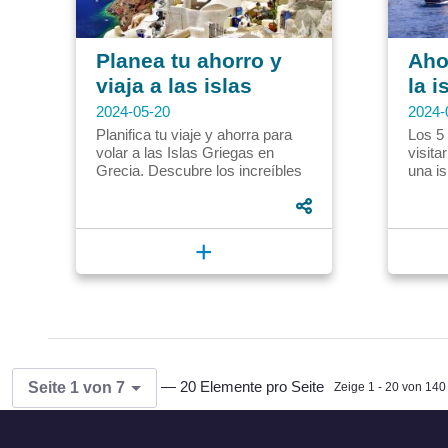
Planea tu ahorro y
Aho
viaja a las islas
la i
griegas | CVU
2024-05-20
2024-
Planifica tu viaje y ahorra para
Los 5
volar a las Islas Griegas en
visita
Grecia. Descubre los increíbles
una is
destinos que te esperan.
en Ita
Comienza tu plan de ahorro.
paisaj
+
— 20 Elemente pro Seite
Seite 1 von 7
Zeige 1 - 20 von 140