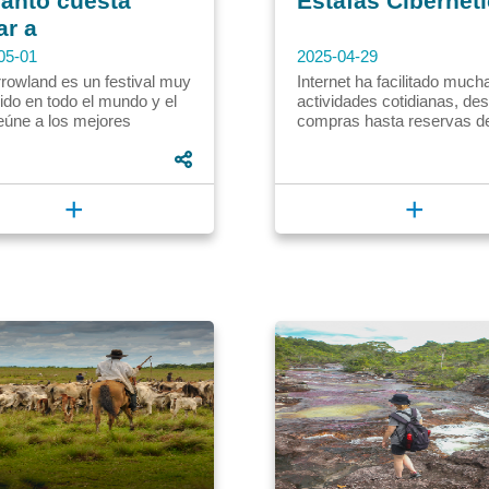
ánto cuesta
Estafas Cibernét
ar a
orrowland
05-01
2025-04-29
gica 2025?
rowland es un festival muy
Internet ha facilitado much
ido en todo el mundo y el
actividades cotidianas, de
eúne a los mejores
compras hasta reservas d
entes de la música
viajes. Sin embargo, tambi
ónica. Cada año, en
dado espacio a los fraudes.
a,...
+
+