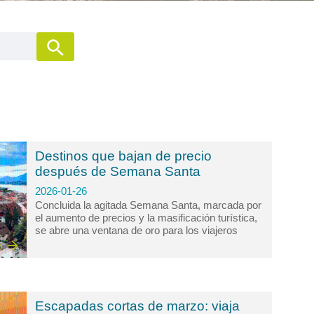
Destinos que bajan de precio
después de Semana Santa
2026-01-26
Concluida la agitada Semana Santa, marcada por
el aumento de precios y la masificación turística,
se abre una ventana de oro para los viajeros
inteligentes. El paisaje cambia radicalmente: las
o
multitudes se disipan, la calma retorna a los
lugares más emblemáticos y, lo más atractivo,
los costos de hospedaje, transporte y actividades
experimentan una caída significativa. Aprovechar
Escapadas cortas de marzo: viaja
este periodo, que abarca principalmente los