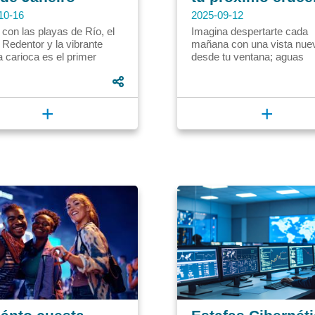
10-16
2025-09-12
con las playas de Río, el
Imagina despertarte cada
 Redentor y la vibrante
mañana con una vista nue
a carioca es el primer
desde tu ventana; aguas
Hacerlo realidad requiere
turquesas que besan playa
n. En Círculo de...
arena blanca, el bullicio
vibrante...
+
+