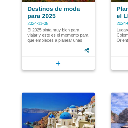
Destinos de moda
Pla
para 2025
el 
2024-11-08
2024-
El 2025 pinta muy bien para
Lugare
viajar y este es el momento para
Colom
que empieces a planear unas
Orien
buenas vacaciones. Si
encuen
empiezas a hacer reservas y...
Orinoq
encant
+