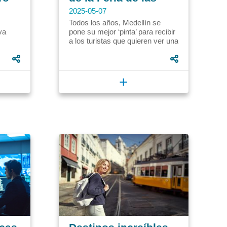
Flores en Medellín
2025-05-07
Todos los años, Medellín se
va
pone su mejor ‘pinta’ para recibir
a los turistas que quieren ver una
s de
ciudad llena de colores, música
y tradiciones;...
+