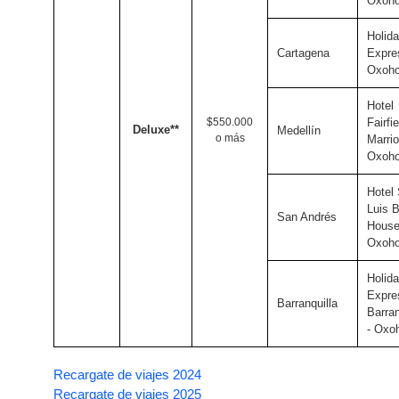
Oxoho
Holida
Cartagena
Expre
Oxoho
Hotel
$550.000
Fairfie
Deluxe**
Medellín
o más
Marrio
Oxoho
Hotel
Luis 
San Andrés
House
Oxoho
Holida
Expre
Barranquilla
Barran
- Oxoh
Recargate de viajes 2024
Recargate de viajes 2025