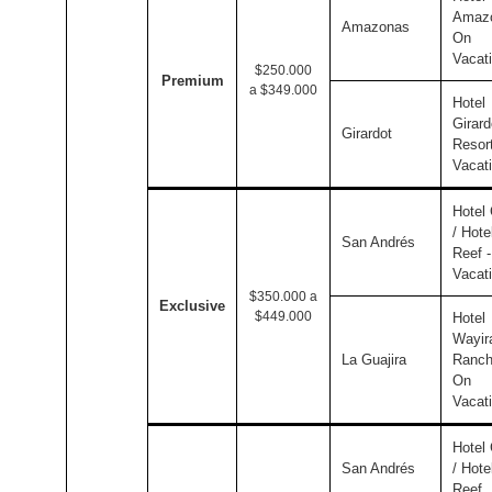
Amazo
Amazonas
On
Vacat
$250.000
Premium
a $349.000
Hotel
Girard
Girardot
Resor
Vacat
Hotel
/ Hote
San Andrés
Reef 
Vacat
$350.000 a
Exclusive
$449.000
Hotel
Wayir
La Guajira
Ranch
On
Vacat
Hotel
San Andrés
/ Hote
Reef