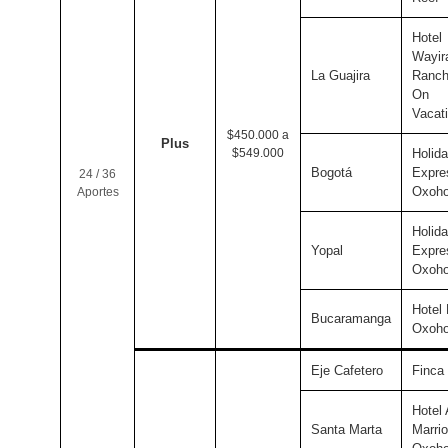
Hotel
Wayir
La Guajira
Ranch
On
Vacat
$450.000 a
Plus
$549.000
Holida
Bogotá
Expre
24 / 36
Oxoho
Aportes
Holida
Yopal
Expre
Oxoho
Hotel 
Bucaramanga
Oxoho
Eje Cafetero
Finca 
Hotel
Santa Marta
Marrio