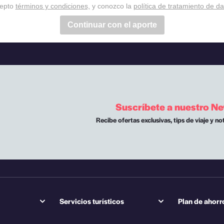
epto
términos y condiciones,
y conozco la
política de tratamiento de da
Continuar con el aporte
Suscríbete a nuestro Ne
Recibe ofertas exclusivas, tips de viaje y no
Servicios turísticos
Plan de ahorr