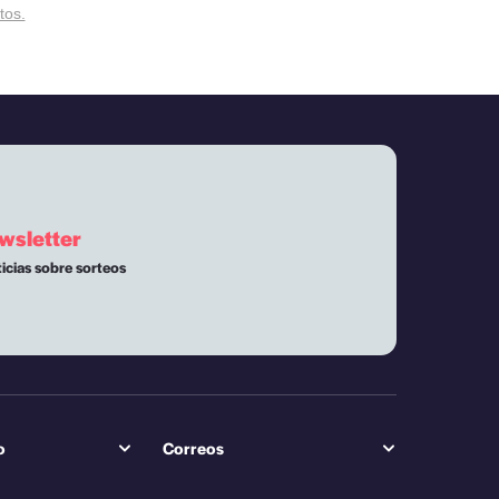
tos.
wsletter
ticias sobre sorteos
o
Correos