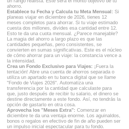
un rango realista. Este será el monto objetivo de tu
ahorro.
Establece tu Fecha y Calcula tu Meta Mensual:
Si
planeas viajar en diciembre de 2026, tienes 12
meses completos para ahorrar. Si tu viaje estimado
cuesta dos millones, divides esa cantidad entre 12.
Esto te da una cuota mensual. ¿Parece manejable?
La magia del ahorro a largo plazo es que las
cantidades pequeñas, pero consistentes, se
convierten en sumas significativas. Este es el núcleo
de cómo ahorrar para un viaje: la constancia vence a
la intensidad.
Crea un Fondo Exclusivo para Viajes:
¡Fuera la
tentación! Abre una cuenta de ahorros separada o
utiliza un apartado en tu banca digital que se llame
"Fondo de Viajes 2026". Automatiza una
transferencia por la cantidad que calculaste para
que, justo después de recibir tu salario, el dinero se
destine directamente a este fondo. Así, no tendrás la
opción de gastarlo en otra cosa.
Aprovecha los "Meses Extra":
Comenzar en
diciembre te da una ventaja enorme. Los aguinaldos,
bonos o regalos en efectivo de fin de año pueden ser
un impulso inicial espectacular para tu fondo.