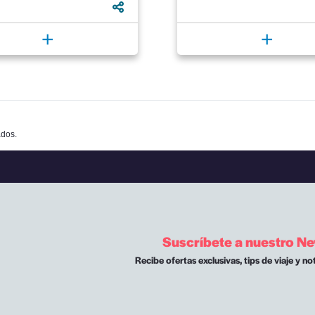
do precios en internet,
del Norte, Europa y...
os...
+
+
ados.
Suscríbete a nuestro Ne
Recibe ofertas exclusivas, tips de viaje y no