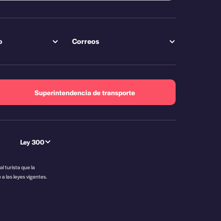
o
Correos
Superintendencia de transporte
Ley 300
al turista que la
a las leyes vigentes.