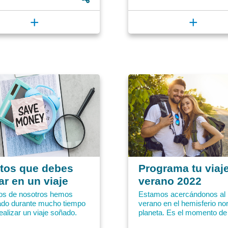
+
+
tos que debes
Programa tu viaj
ar en un viaje
verano 2022
s de nosotros hemos
Estamos acercándonos al
ado durante mucho tiempo
verano en el hemisferio nor
ealizar un viaje soñado.
planeta. Es el momento de 
lamos los gastos
por esta parte del globo. A