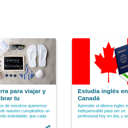
ra para viajar y
Estudia inglés en
brar tu
Canadá
pleaños
s de nosotros queremos
Aprender el idioma inglés 
 de nuestro cumpleaños un
indispensable para ser un
to inolvidable; que cada
profesional hoy en día, y 
e sienta más especial que
es un idioma universal que
erior. Para celebrar...
permite conocer personas d