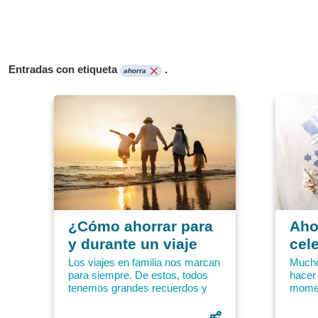
Entradas con etiqueta
.
ahorra
¿Cómo ahorrar para
Ahor
y durante un viaje
cele
con la familia?
cum
Los viajes en familia nos marcan
Mucho
para siempre. De estos, todos
hacer
tenemos grandes recuerdos y
momen
anécdotas únicas. Siempre
año s
habrá una historia graciosa...
el ant