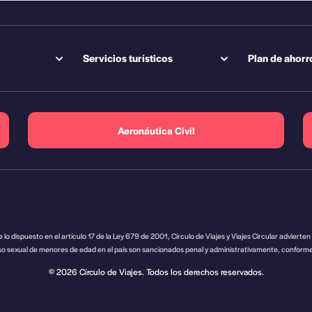
Servicios turísticos
Plan de ahorr
Aeronáutica Civil
 lo dispuesto en el artículo 17 de la Ley 679 de 2001, Círculo de Viajes y Viajes Circular advierten 
so sexual de menores de edad en el país son sancionados penal y administrativamente, conforme 
© 2026 Círculo de Viajes. Todos los derechos reservados.