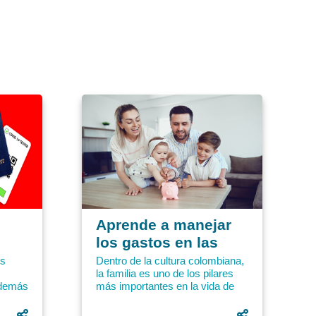
Aprende a manejar
los gastos en las
vacaciones
es
Dentro de la cultura colombiana,
la familia es uno de los pilares
familiares
además
más importantes en la vida de
 te
las personas. El poder estar con
e...
los seres...