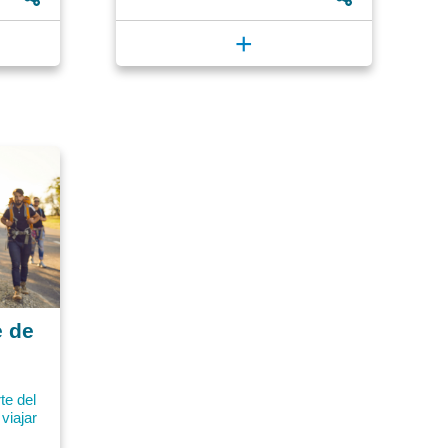
+
e de
te del
viajar
mérica