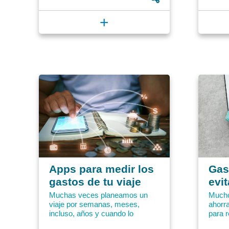
+
Apps para medir los
Gas
gastos de tu viaje
evit
Muchas veces planeamos un
Mucho
viaje por semanas, meses,
ahorr
incluso, años y cuando lo
para r
emprendemos, nuestro dinero
Calcu