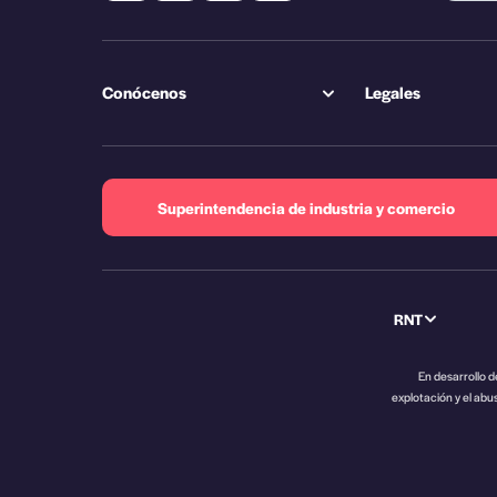
Conócenos
Legales
Superintendencia de industria y comercio
RNT
En desarrollo de
explotación y el abu