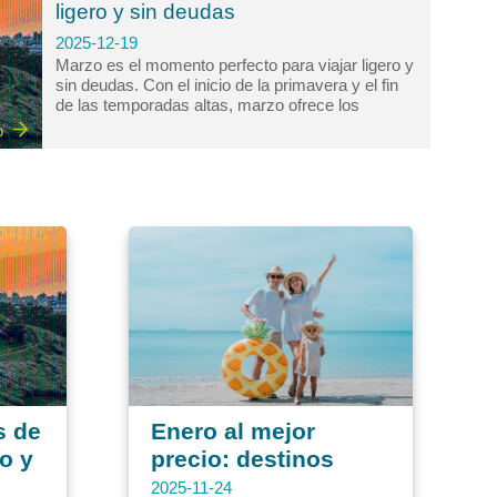
meses de abril y mayo, es el secreto mejor
ligero y sin deudas
guardado para disfrutar...
2025-12-19
Marzo es el momento perfecto para viajar ligero y
sin deudas. Con el inicio de la primavera y el fin
de las temporadas altas, marzo ofrece los
mejores precios, menor aglomeración y
o
experiencias genuinas, ideal para quienes buscan
planificar sus vacaciones económicas. Con el
año en marcha y el clima primaveral llamando a
la puerta, muchos empezamos a soñar con un
descanso. En Círculo de Viajes, comprendemos
que viajar es un deseo universal, pero hacerlo
con inteligencia financiera es...
s de
Enero al mejor
ro y
precio: destinos
económicos.
2025-11-24