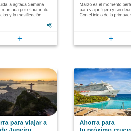
uida la agitada Semana
Marzo es el momento perf
, marcada por el aumento
para viajar ligero y sin deu
cios y la masificación
Con el inicio de la primaver
ica, se abre una ventana de
fin de las temporadas altas
ra los viajeros...
marzo ofrece los...
+
+
ra para viajar a
Ahorra para
 de Janeiro
tu próximo cruce