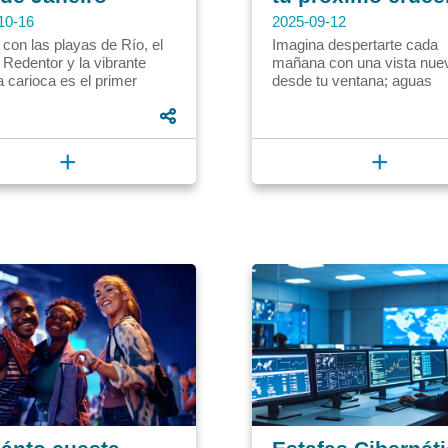
10-16
2025-09-12
con las playas de Río, el
Imagina despertarte cada
 Redentor y la vibrante
mañana con una vista nue
a carioca es el primer
desde tu ventana; aguas
Hacerlo realidad requiere
turquesas que besan playa
n. En Círculo de...
arena blanca, el bullicio
vibrante...
+
+