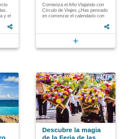
ecto
Comienza el Año Viajando con
das.
Círculo de Viajes ¿Has pensado
a y el
en comenzar el calendario con
,
una nueva aventura? Enero se
presenta como el lienzo...
+
Descubre la magia
ro
de la Feria de las