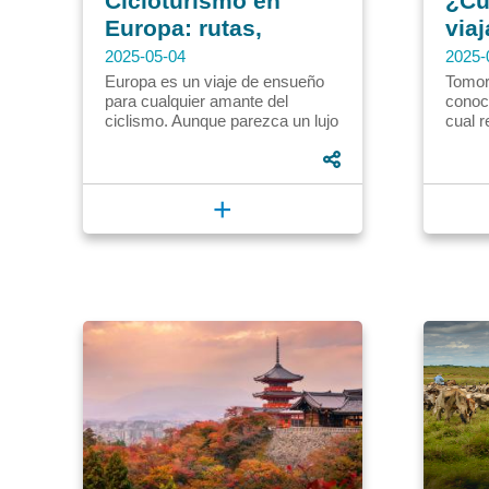
Cicloturismo en
¿Cu
Europa: rutas,
viaj
consejos y
Tom
2025-05-04
2025-
presupuesto
Bél
Europa es un viaje de ensueño
Tomor
para cualquier amante del
conoc
ciclismo. Aunque parezca un lujo
cual r
inaccesible, poder viajar y vivir el
expon
ciclismo en Europa es...
electr
Bélgic
+