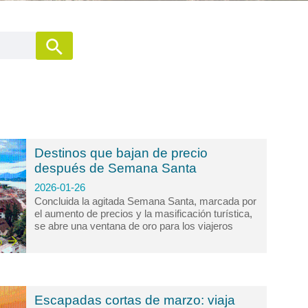
Destinos que bajan de precio
después de Semana Santa
2026-01-26
Concluida la agitada Semana Santa, marcada por
el aumento de precios y la masificación turística,
se abre una ventana de oro para los viajeros
inteligentes. El paisaje cambia radicalmente: las
o
multitudes se disipan, la calma retorna a los
lugares más emblemáticos y, lo más atractivo,
los costos de hospedaje, transporte y actividades
experimentan una caída significativa. Aprovechar
Escapadas cortas de marzo: viaja
este periodo, que abarca principalmente los