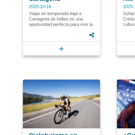
2025-10-16
2025-
Viajar en temporada baja a
Soñar 
Cartagena de Indias es una
Cristo
oportunidad perfecta para vivir la
cultur
magia del Caribe con menos
paso. 
gastos y más tranquilidad. Las...
un pla
+