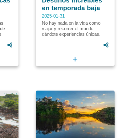
icas
Destinos increíbles
en temporada baja
2025-01-31
as
No hay nada en la vida como
sde
viajar y recorrer el mundo
e
dándote experiencias únicas.
én ha
Aunque nadie se niega al placer
..
de un viaje, muchas veces los...
+