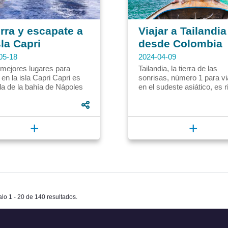
rra y escapate a
Viajar a Tailandia
sla Capri
desde Colombia
05-18
2024-04-09
 mejores lugares para
Tailandia, la tierra de las
r en la isla Capri Capri es
sonrisas, número 1 para vi
la de la bahía de Nápoles
en el sudeste asiático, es r
lia. Es conocida por sus
cultura e historia, llena de
es, hoteles de...
templos dorados, playas...
+
+
alo 1 - 20 de 140 resultados.