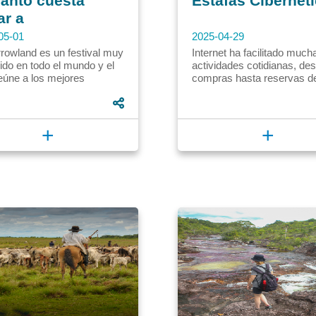
ánto cuesta
Estafas Cibernét
ar a
orrowland
05-01
2025-04-29
gica 2025?
rowland es un festival muy
Internet ha facilitado much
ido en todo el mundo y el
actividades cotidianas, de
eúne a los mejores
compras hasta reservas d
entes de la música
viajes. Sin embargo, tambi
ónica. Cada año, en
dado espacio a los fraudes.
a,...
+
+