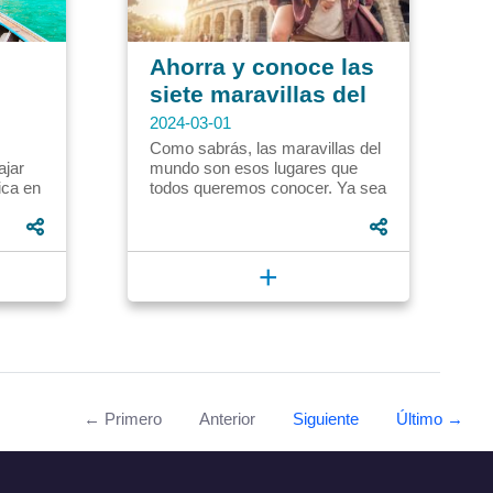
Ahorra y conoce las
siete maravillas del
mundo modernas.
2024-03-01
Como sabrás, las maravillas del
ajar
mundo son esos lugares que
ica en
todos queremos conocer. Ya sea
por su majestuosidad, o por su
valor en la historia, o...
+
← Primero
Anterior
Siguiente
Último →