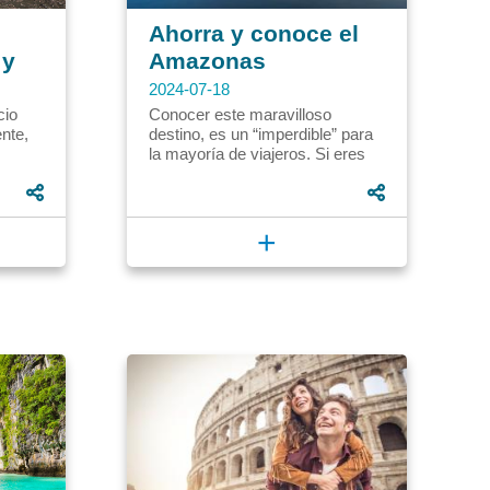
Ahorra y conoce el
 y
Amazonas
2024-07-18
cio
Conocer este maravilloso
nte,
destino, es un “imperdible” para
la mayoría de viajeros. Si eres
pañado
uno de ellos te vamos a dar
..
algunos tips para que puedas...
+