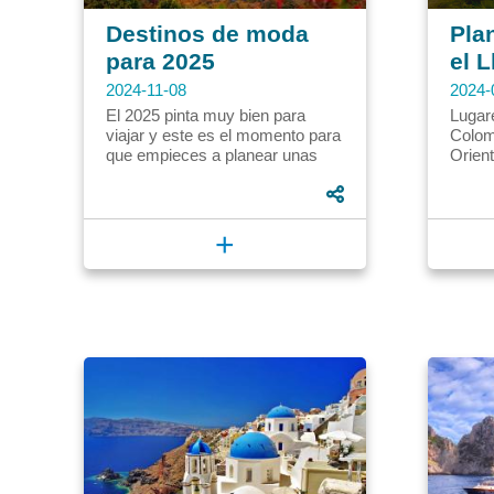
Destinos de moda
Pla
para 2025
el 
2024-11-08
2024-
El 2025 pinta muy bien para
Lugare
viajar y este es el momento para
Colom
que empieces a planear unas
Orien
buenas vacaciones. Si
encuen
empiezas a hacer reservas y...
Orinoq
encant
+