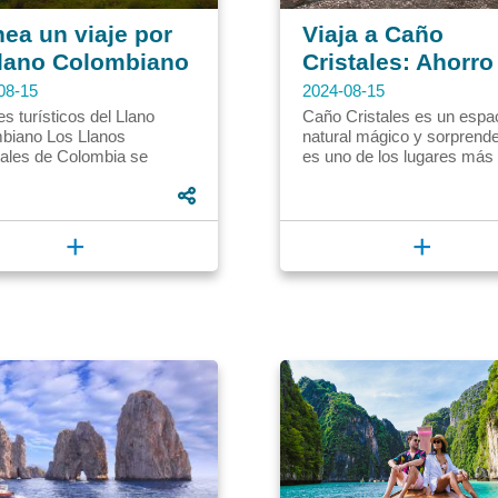
nea un viaje por
Viaja a Caño
Llano Colombiano
Cristales: Ahorro
Aventura
08-15
2024-08-15
s turísticos del Llano
Caño Cristales es un espa
biano Los Llanos
natural mágico y sorprende
tales de Colombia se
es uno de los lugares más
tran en la región de la
bonitos del mundo. Acom
uía, un territorio
por un experimentado guía.
ador,...
+
+