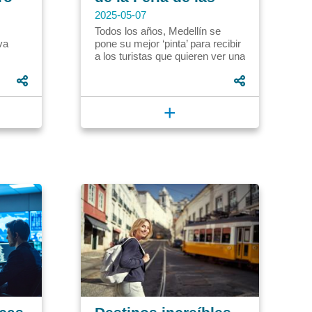
Flores en Medellín
2025-05-07
Todos los años, Medellín se
va
pone su mejor ‘pinta’ para recibir
a los turistas que quieren ver una
s de
ciudad llena de colores, música
y tradiciones;...
+