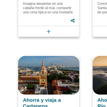
Imagina despertar en una
Concl
cabaña frente al mar, compartir
Santa
una cena típica en una montaña
de pre
lejana o explorar los rincones de
turíst
una ciudad histórica,...
oro pa
+
Ahorra y viaja a
Ahor
Cartagena
Río