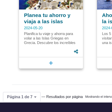
Planea tu ahorro y
Aho
viaja a las islas
la i
griegas | CVU
2024-05-20
2024-
Planifica tu viaje y ahorra para
Los 5
volar a las Islas Griegas en
visita
Grecia. Descubre los increíbles
una is
destinos que te esperan.
en Ita
Comienza tu plan de ahorro.
paisaj
+
— Resultados por página
Página 1 de 7
Mostrando el interv