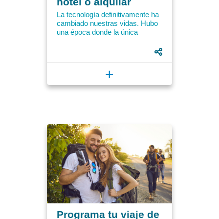
hotel o alquilar
casa?
La tecnología definitivamente ha
cambiado nuestras vidas. Hubo
una época donde la única
manera de hacer una reserva en
un hotel en el extranjero...
+
Programa tu viaje de