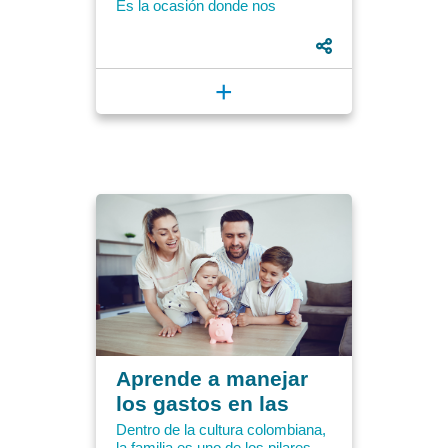
Es la ocasión donde nos
liberamos de la cotidianidad y
donde nuestro lado más amable,
feliz y...
+
Aprende a manejar
los gastos en las
vacaciones
Dentro de la cultura colombiana,
la familia es uno de los pilares