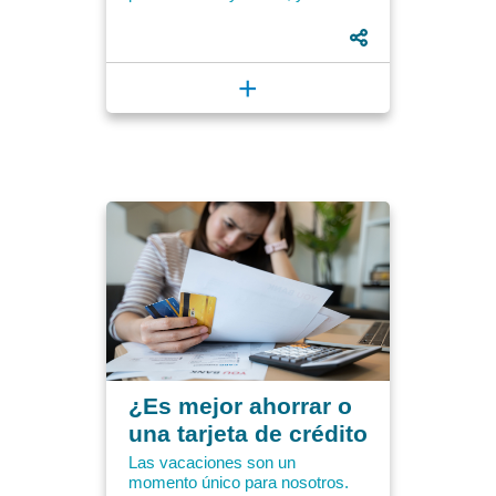
es un idioma universal que te
permite conocer personas de...
+
¿Es mejor ahorrar o
una tarjeta de crédito
para viajar?
Las vacaciones son un
momento único para nosotros.