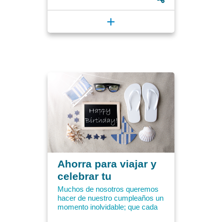
+
Ahorra para viajar y
celebrar tu
cumpleaños
Muchos de nosotros queremos
hacer de nuestro cumpleaños un
momento inolvidable; que cada
año se sienta más especial que