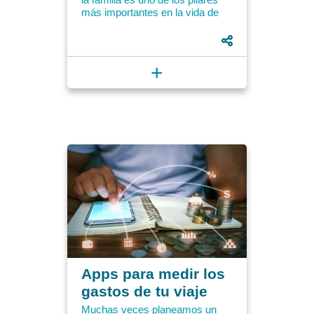
familiares
más importantes en la vida de
las personas. El poder estar con
los seres...
+
Apps para medir los
gastos de tu viaje
Muchas veces planeamos un