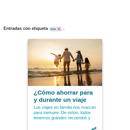
Entradas con etiqueta
.
cvu
¿Cómo ahorrar para
y durante un viaje
con la familia?
Los viajes en familia nos marcan
para siempre. De estos, todos
tenemos grandes recuerdos y
anécdotas únicas. Siempre
habrá una historia graciosa...